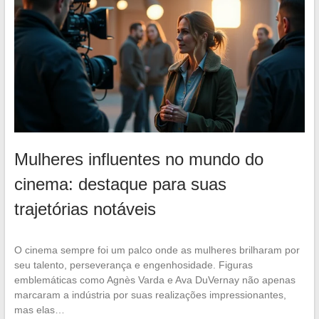
Mulheres influentes no mundo do
cinema: destaque para suas
trajetórias notáveis
O cinema sempre foi um palco onde as mulheres brilharam por
seu talento, perseverança e engenhosidade. Figuras
emblemáticas como Agnès Varda e Ava DuVernay não apenas
marcaram a indústria por suas realizações impressionantes,
mas elas…