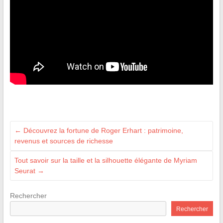
←
Découvrez la fortune de Roger Erhart : patrimoine,
revenus et sources de richesse
Tout savoir sur la taille et la silhouette élégante de Myriam
Seurat
→
Rechercher
Rechercher