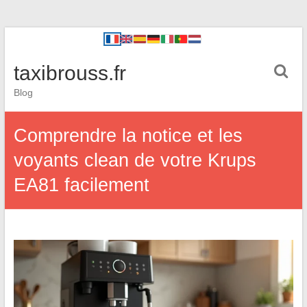
taxibrouss.fr
Blog
Comprendre la notice et les
voyants clean de votre Krups
EA81 facilement