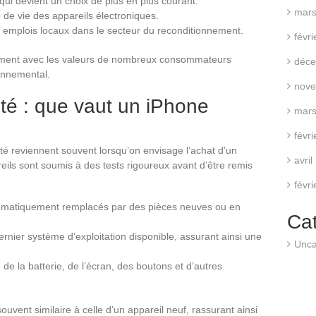
ui devient un choix de plus en plus courant.
mars
e de vie des appareils électroniques.
s emplois locaux dans le secteur du reconditionnement.
févr
tement avec les valeurs de nombreux consommateurs
déce
onnemental.
nove
ité : que vaut un iPhone
mars
févr
ité reviennent souvent lorsqu’on envisage l’achat d’un
avri
eils sont soumis à des tests rigoureux avant d’être remis
févr
ématiquement remplacés par des pièces neuves ou en
Ca
ernier système d’exploitation disponible, assurant ainsi une
Unca
e de la batterie, de l’écran, des boutons et d’autres
souvent similaire à celle d’un appareil neuf, rassurant ainsi