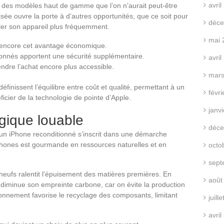
avri
à des modèles haut de gamme que l’on n’aurait peut-être
isée ouvre la porte à d’autres opportunités, que ce soit pour
déce
ler son appareil plus fréquemment.
mai 
 encore cet avantage économique.
tionnés apportent une sécurité supplémentaire.
avri
ndre l’achat encore plus accessible.
mars
inissent l’équilibre entre coût et qualité, permettant à un
févr
cier de la technologie de pointe d’Apple.
janv
ique louable
déce
 un iPhone reconditionné s’inscrit dans une démarche
phones est gourmande en ressources naturelles et en
octo
sept
eufs ralentit l’épuisement des matières premières. En
août
 diminue son empreinte carbone, car on évite la production
tionnement favorise le recyclage des composants, limitant
juill
avri