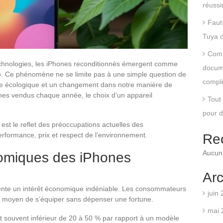
réussi
Faut
Tuya o
Comm
chnologies, les iPhones reconditionnés émergent comme
docume
p. Ce phénomène ne se limite pas à une simple question de
compl
nce écologique et un changement dans notre manière de
nes vendus chaque année, le choix d’un appareil
Tout 
pour 
st le reflet des préoccupations actuelles des
formance, prix et respect de l’environnement.
Re
Aucun 
omiques des iPhones
Arc
ente un intérêt économique indéniable. Les consommateurs
juin
n moyen de s’équiper sans dépenser une fortune.
mai 
est souvent inférieur de 20 à 50 % par rapport à un modèle