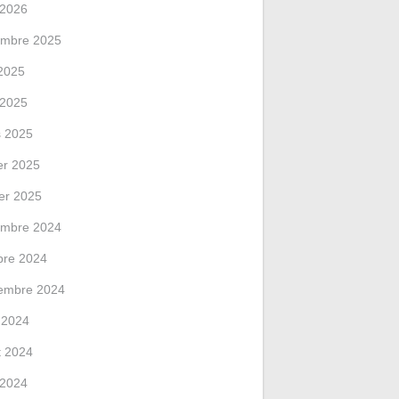
l 2026
mbre 2025
2025
l 2025
 2025
ier 2025
ier 2025
mbre 2024
bre 2024
embre 2024
 2024
et 2024
l 2024