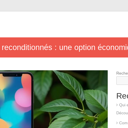
reconditionnés : une option économi
Reche
Re
Qui 
Découv
Comm