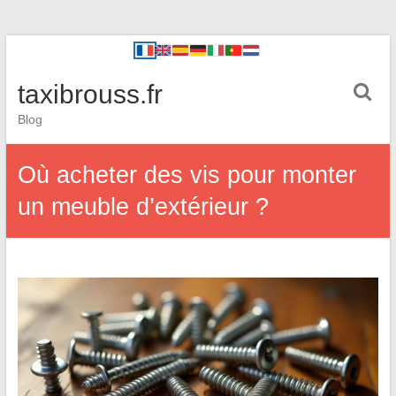
taxibrouss.fr
Blog
Où acheter des vis pour monter
un meuble d’extérieur ?